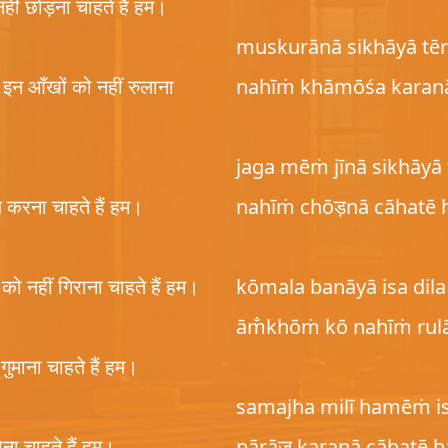
हीं छोड़ना चाहते हैं हम।
muskurānā sikhāyā tē
 इन आँखों को नहीं रुलाना
nahīṁ khāmōśa karan
jaga mēṁ jīnā sikhāyā
ज़ करना चाहते हैं हम।
nahīṁ chōड़nā cāhatē
ं को नहीं गिराना चाहते हैं हम।
kōmala banāyā isa dila
ām̐khōṁ kō nahīṁ rul
ं गुमाना चाहते हैं हम।
samajha milī hamēṁ i
ोना चाहते हैं हम।
nārāज़ karanā cāhatē 