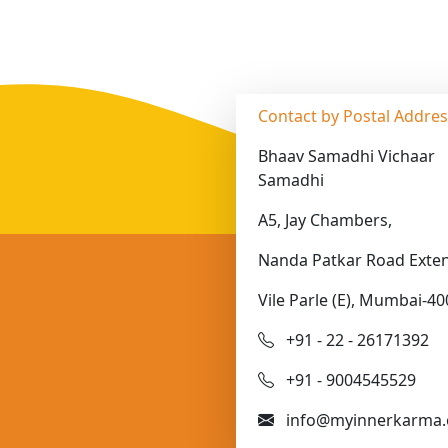
Contact by Postal Addre
Bhaav Samadhi Vichaar
Samadhi
A5, Jay Chambers,
Nanda Patkar Road Exten
Vile Parle (E), Mumbai-40
+91 - 22 - 26171392
+91 - 9004545529
info@myinnerkarma.