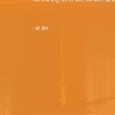
- डॉ. हीरा