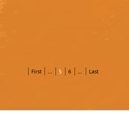
First
...
5
6
...
Last