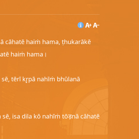
nā cāhatē haiṁ hama, ṭhukarākē
hatē haiṁ hama।
ā sē, tērī kr̥pā nahīṁ bhūlanā
la sē, isa dila kō nahīṁ tōड़nā cāhatē