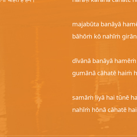
majabūta banāyā hamē
bāhōṁ kō nahīṁ girān
dīvānā banāyā hamēṁ t
gumānā cāhatē haiṁ 
samāṁ liyā hai tūnē h
nahīṁ hōnā cāhatē h