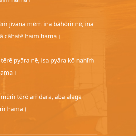
ṁ jīvana mēṁ ina bāhōṁ nē, ina
ā cāhatē haiṁ hama।
ērē pyāra nē, isa pyāra kō nahīṁ
hama।
amēṁ tērē aṁdara, aba alaga
aiṁ hama।