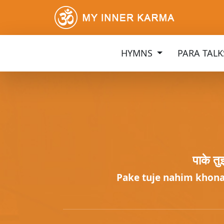
HYMNS
PARA TAL
पाके तु
Pake tuje nahim khon