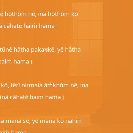
rē hōṭhōṁ nē, ina hōṭhōṁ kō
ā cāhatē haiṁ hama।
 tūnē hātha pakaड़kē, yē hātha
 haiṁ hama।
 kō, tērī nirmala ām̐khōṁ nē, ina
ānā cāhatē haiṁ hama।
sa mana sē, yē mana kō nahīṁ
haiṁ hama।