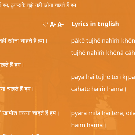
ैं हम, ठुकराके तुझे नहीं खोना चाहते हैं हम।
Lyrics in English
 नहीं खोना चाहते हैं हम।
pākē tujhē nahīṁ khō
tujhē nahīṁ khōnā cā
चाहते हैं हम।
pāyā hai tujhē tērī kr̥p
ड़ना चाहते हैं हम।
cāhatē haiṁ hama।
नहीं खामोश करना चाहते हैं हम।
pyāra milā hai tērā, di
haiṁ hama।