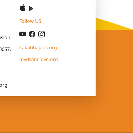
Follow US
sion,
kakabhajans.org
0057.
mydivinelove.org
org