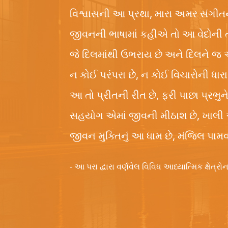
વિશ્વાસની આ પ્રથા, મારા અમર સંગીત
જીવનની ભાષામાં કહીએ તો આ વેદોની તો
જે દિલમાંથી ઉભરાય છે અને દિલને જ
ન કોઈ પરંપરા છે, ન કોઈ વિચારોની ધારા 
આ તો પ્રીતની રીત છે, ફરી પાછા પ્રભુન
સહયોગ એમાં જીવની મીઠાશ છે, ખાલી એ
જીવન મુક્તિનું આ ધામ છે, મંજિલ પામ
- આ પરા દ્વારા વર્ણવેલ વિવિધ આધ્યાત્મિક ક્ષેત્ર