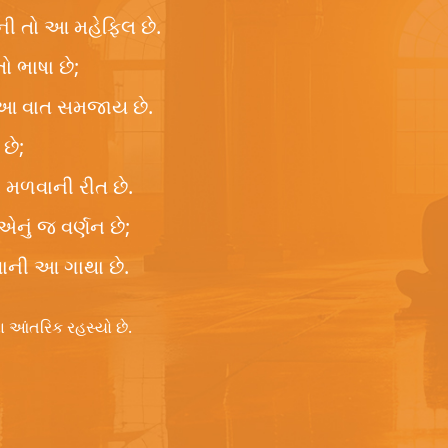
ની તો આ મહેફિલ છે.
 ભાષા છે;
 આ વાત સમજાય છે.
છે;
ે મળવાની રીત છે.
નું જ વર્ણન છે;
વાની આ ગાથા છે.
ોના આંતરિક રહસ્યો છે.