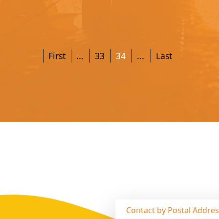
First
...
33
34
...
Last
Contact by Postal Addre