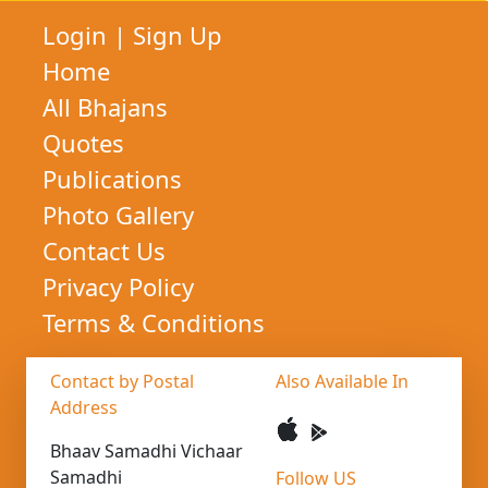
Login
|
Sign Up
Home
All Bhajans
Quotes
Publications
Photo Gallery
Contact Us
Privacy Policy
Terms & Conditions
Contact by Postal
Also Available In
Address
Bhaav Samadhi Vichaar
Samadhi
Follow US