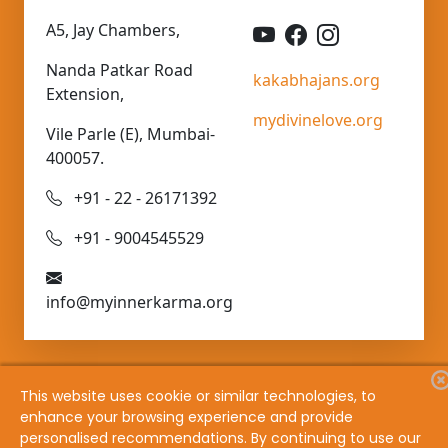
A5, Jay Chambers,
Nanda Patkar Road
kakabhajans.org
Extension,
mydivinelove.org
Vile Parle (E), Mumbai-
400057.
+91 - 22 - 26171392
+91 - 9004545529
info@myinnerkarma.org
This website uses cookie or similar technologies, to
enhance your browsing experience and provide
personalised recommendations. By continuing to use our
Copyright @ 1982 - 2026 Bhaav Samadhi Vichaar