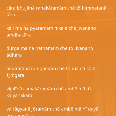
cāra bhujānā raṇakāramāṁ chē tō himmatanā
tāra
kālī mā nā pyāramāṁ nīkalē chē jīvananō
aṁdhakāra
durgā mā nā hāthamāṁ chē tō jīvananō
ādhāra
amaratānā raṁgamāṁ chē tō mā nā sōlē
śr̥ṁgāra
vījalīnā camakāramāṁ chē aṁbē mā tō
kalyāṇakāra
vairāgyanā jōramāṁ chē aṁbē mā nī dayā
aparaṁpāra