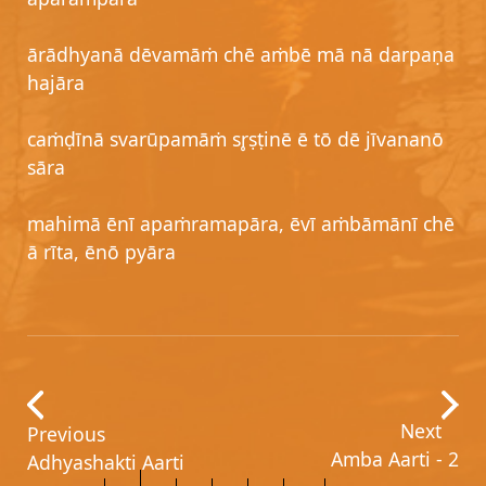
ārādhyanā dēvamāṁ chē aṁbē mā nā darpaṇa
hajāra
caṁḍīnā svarūpamāṁ sr̥ṣṭinē ē tō dē jīvananō
sāra
mahimā ēnī apaṁramapāra, ēvī aṁbāmānī chē
ā rīta, ēnō pyāra
Next
Previous
Amba Aarti - 2
Adhyashakti Aarti