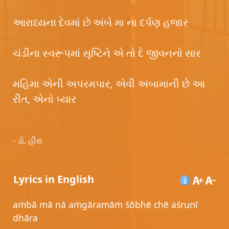
આરાધ્યના દેવમાં છે અંબે મા ના દર્પણ હજાર
ચંડીના સ્વરૂપમાં સૃષ્ટિને એ તો દે જીવનનો સાર
મહિમા એની અપંરમપાર, એવી અંબામાની છે આ
રીત, એનો પ્યાર
- ડો. હીરા
Lyrics in English
aṁbā mā nā aṁgāramāṁ śōbhē chē aśrunī
dhāra