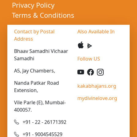
Privacy Policy
Terms & Conditions
Contact by Postal
Also Available In
Address
Bhaav Samadhi Vichaar
Samadhi
Follow US
A5, Jay Chambers,
Nanda Patkar Road
kakabhajans.org
Extension,
mydivinelove.org
Vile Parle (E), Mumbai-
400057.
+91 - 22 - 26171392
+91 - 9004545529