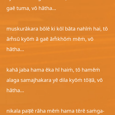
gaē tuma, vō hātha…
muskurākara bōlē ki kōī bāta nahīṁ hai, tō
ām̐sū kyōṁ ā gaē ām̐khōṁ mēṁ, vō
hātha…
kahā jaba hama ēka hī haiṁ, tō hamēṁ
alaga samajhakara yē dila kyōṁ tōड़ā, vō
hātha…
nikala paड़ē rāha mēṁ hama tērē saṁga-