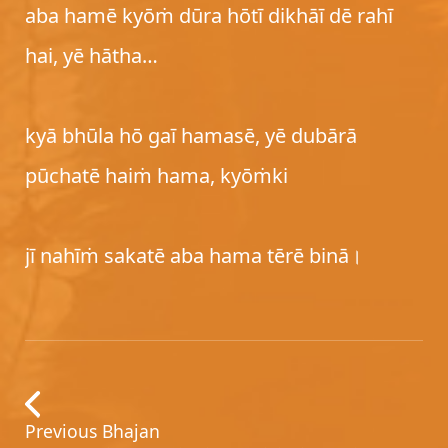
aba hamē kyōṁ dūra hōtī dikhāī dē rahī
hai, yē hātha…
kyā bhūla hō gaī hamasē, yē dubārā
pūchatē haiṁ hama, kyōṁki
jī nahīṁ sakatē aba hama tērē binā।
Previous Bhajan