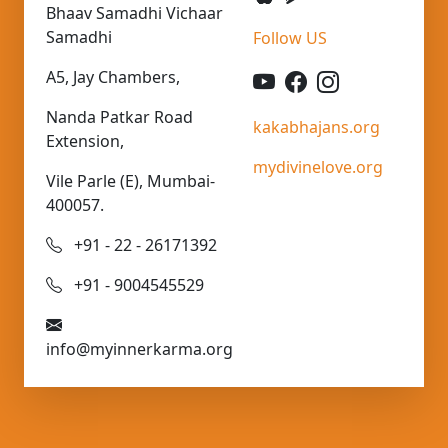
Bhaav Samadhi Vichaar
Samadhi
Follow US
A5, Jay Chambers,
Nanda Patkar Road
kakabhajans.org
Extension,
mydivinelove.org
Vile Parle (E), Mumbai-
400057.
+91 - 22 - 26171392
+91 - 9004545529
info@myinnerkarma.org