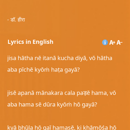
- डॉ. हीरा
Lyrics in English
jisa hātha nē itanā kucha diyā, vō hātha
aba pīchē kyōṁ haṭa gayā?
jisē apanā mānakara cala paड़ē hama, vō
aba hama sē dūra kyōṁ hō gayā?
kyā bhūla hō gaī hamasē, ki khāmōśa hō