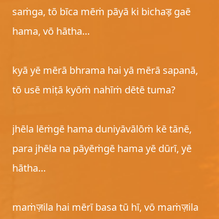
saṁga, tō bīca mēṁ pāyā ki bichaड़ gaē
hama, vō hātha…
kyā yē mērā bhrama hai yā mērā sapanā,
tō usē miṭā kyōṁ nahīṁ dētē tuma?
jhēla lēṁgē hama duniyāvālōṁ kē tānē,
para jhēla na pāyēṁgē hama yē dūrī, yē
hātha…
maṁज़ila hai mērī basa tū hī, vō maṁज़ila